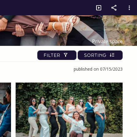
Private space
FILTER
SORTING
published on 07/15/2023