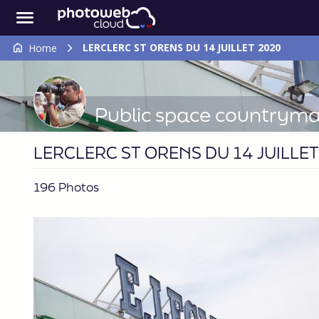
LERCLERC ST ORENS DU 14 JUILLET 2020
Home
Public space countrym
LERCLERC ST ORENS DU 14 JUILLE
196 Photos