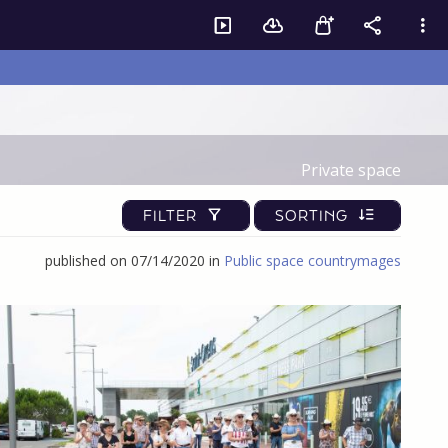
Private space
FILTER
SORTING
published on 07/14/2020 in
Public space countrymages