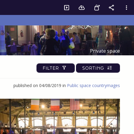
Private space
FILTER
SORTING
published on 04/08/2019 in
Public space countrymages